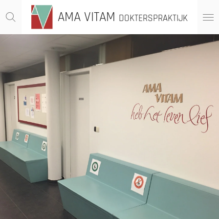
Ga
AMA VITAM
DOKTERSPRAKTIJK
direct
naar
de
hoofdinhoud