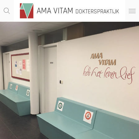
Ga
AMA VITAM
DOKTERSPRAKTIJK
direct
naar
de
hoofdinhoud