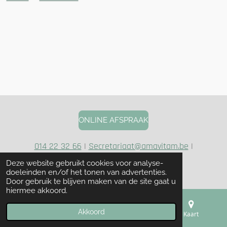
ONLINE AFSPRAAK
014 22 32 66
|
Secretariaat@amavitam.be
|
Madrigaalstraat 1 - 2200 Herentals
Deze website gebruikt cookies voor analyse-
© 2020 - 2023 Ama Vitam | 0848.687.147
doeleinden en/of het tonen van advertenties.
Door gebruik te blijven maken van de site gaat u
hiermee akkoord.
Akkoord
E-mailadres
Telefoonnummer
Kaart