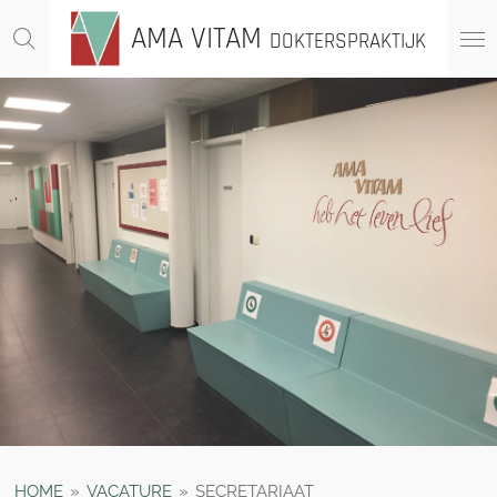
Ga
AMA VITAM
DOKTERSPRAKTIJK
direct
naar
de
hoofdinhoud
HOME
»
VACATURE
»
SECRETARIAAT